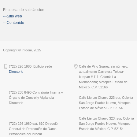
Encuesta de satisfacción:
---Sitio web
---Contenido
Copyright © Infoem, 2025
(722) 226 1980. Edificio sede
Calle de Pino Suárez sin número,
Directorio
actualmente Carretera Toluca-
Ixtapan # 111, Colonia La
Michoacana; Metepec Estado de
México, C.P. 52166
(722) 238 8490 Contraloría Interna y
Órgano de Control y Vigilancia
Calle Lienzo Charro 223 sur, Colonia
Directorio
San Jorge Pueblo Nuevo, Metepec,
Estado de México C.P. 52154
Calle Lienzo Charro 323, sur, Colonia
(722) 226 1980 ext. 610 Dirección
San Jorge Pueblo Nuevo, Metepec,
General de Protección de Datos
Estado de México, C.P. 52154.
Personales del Infoem