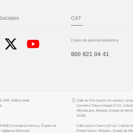
Sociales
CAT
Centro de atención telefónica
800 821 04 41
6 1980. Edificio sede
Calle de Pino Suárez sin número, actu
io
Carretera Toluca-Ixtapan # 111, Coloni
Michoacana; Metepec Estado de Méxic
52166
8 8490 Contraloría Interna y Órgano de
Calle Lienzo Charro 223 sur, Colonia S
 Vigilancia Directorio
Pueblo Nuevo, Metepec, Estado de Méx