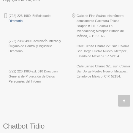
(722) 226 1980. Edificio sede
Calle de Pino Suárez sin número,
Directorio
actualmente Carretera Toluca-
Ixtapan # 111, Colonia La
Michoacana; Metepec Estado de
México, C.P. 52166
(722) 238 8490 Contraloría Interna y
Órgano de Control y Vigilancia
Calle Lienzo Charro 223 sur, Colonia
Directorio
San Jorge Pueblo Nuevo, Metepec,
Estado de México C.P. 52154
Calle Lienzo Charro 323, sur, Colonia
(722) 226 1980 ext. 610 Dirección
San Jorge Pueblo Nuevo, Metepec,
General de Protección de Datos
Estado de México, C.P. 52154.
Personales del Infoem
Chatbot Tidio