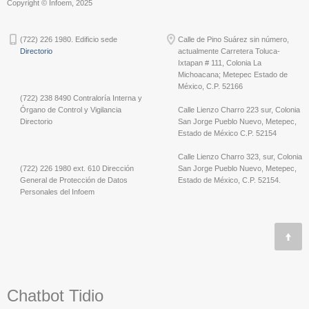
Copyright © Infoem, 2025
(722) 226 1980. Edificio sede
Calle de Pino Suárez sin número,
Directorio
actualmente Carretera Toluca-
Ixtapan # 111, Colonia La
Michoacana; Metepec Estado de
México, C.P. 52166
(722) 238 8490 Contraloría Interna y
Órgano de Control y Vigilancia
Calle Lienzo Charro 223 sur, Colonia
Directorio
San Jorge Pueblo Nuevo, Metepec,
Estado de México C.P. 52154
Calle Lienzo Charro 323, sur, Colonia
(722) 226 1980 ext. 610 Dirección
San Jorge Pueblo Nuevo, Metepec,
General de Protección de Datos
Estado de México, C.P. 52154.
Personales del Infoem
Chatbot Tidio