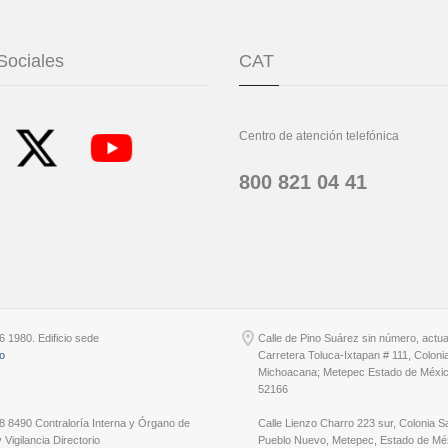
Sociales
CAT
Centro de atención telefónica
800 821 04 41
6 1980. Edificio sede
Calle de Pino Suárez sin número, actu
io
Carretera Toluca-Ixtapan # 111, Coloni
Michoacana; Metepec Estado de Méxic
52166
8 8490 Contraloría Interna y Órgano de
Calle Lienzo Charro 223 sur, Colonia S
 Vigilancia Directorio
Pueblo Nuevo, Metepec, Estado de Méx