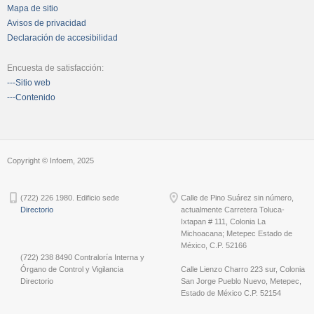
Mapa de sitio
Avisos de privacidad
Declaración de accesibilidad
Encuesta de satisfacción:
---Sitio web
---Contenido
Copyright © Infoem, 2025
(722) 226 1980. Edificio sede
Calle de Pino Suárez sin número,
Directorio
actualmente Carretera Toluca-
Ixtapan # 111, Colonia La
Michoacana; Metepec Estado de
México, C.P. 52166
(722) 238 8490 Contraloría Interna y
Órgano de Control y Vigilancia
Calle Lienzo Charro 223 sur, Colonia
Directorio
San Jorge Pueblo Nuevo, Metepec,
Estado de México C.P. 52154