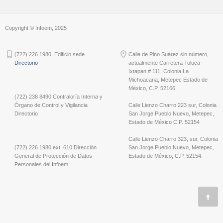
Copyright © Infoem, 2025
(722) 226 1980. Edificio sede
Calle de Pino Suárez sin número,
Directorio
actualmente Carretera Toluca-
Ixtapan # 111, Colonia La
Michoacana; Metepec Estado de
México, C.P. 52166
(722) 238 8490 Contraloría Interna y
Órgano de Control y Vigilancia
Calle Lienzo Charro 223 sur, Colonia
Directorio
San Jorge Pueblo Nuevo, Metepec,
Estado de México C.P. 52154
Calle Lienzo Charro 323, sur, Colonia
(722) 226 1980 ext. 610 Dirección
San Jorge Pueblo Nuevo, Metepec,
General de Protección de Datos
Estado de México, C.P. 52154.
Personales del Infoem