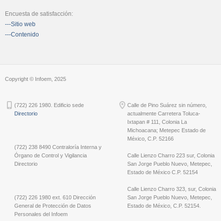
Encuesta de satisfacción:
---Sitio web
---Contenido
Copyright © Infoem, 2025
(722) 226 1980. Edificio sede
Calle de Pino Suárez sin número,
Directorio
actualmente Carretera Toluca-
Ixtapan # 111, Colonia La
Michoacana; Metepec Estado de
México, C.P. 52166
(722) 238 8490 Contraloría Interna y
Órgano de Control y Vigilancia
Calle Lienzo Charro 223 sur, Colonia
Directorio
San Jorge Pueblo Nuevo, Metepec,
Estado de México C.P. 52154
Calle Lienzo Charro 323, sur, Colonia
(722) 226 1980 ext. 610 Dirección
San Jorge Pueblo Nuevo, Metepec,
General de Protección de Datos
Estado de México, C.P. 52154.
Personales del Infoem