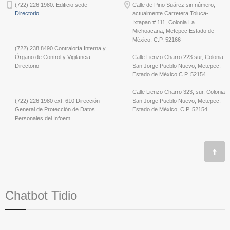
(722) 226 1980. Edificio sede
Calle de Pino Suárez sin número,
Directorio
actualmente Carretera Toluca-
Ixtapan # 111, Colonia La
Michoacana; Metepec Estado de
México, C.P. 52166
(722) 238 8490 Contraloría Interna y
Órgano de Control y Vigilancia
Calle Lienzo Charro 223 sur, Colonia
Directorio
San Jorge Pueblo Nuevo, Metepec,
Estado de México C.P. 52154
Calle Lienzo Charro 323, sur, Colonia
(722) 226 1980 ext. 610 Dirección
San Jorge Pueblo Nuevo, Metepec,
General de Protección de Datos
Estado de México, C.P. 52154.
Personales del Infoem
Chatbot Tidio