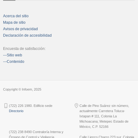
Acerca del sitio
Mapa de sitio
Avisos de privacidad
Declaración de accesibilidad
Encuesta de satisfacción:
---Sitio web
---Contenido
Copyright © Infoem, 2025
(722) 226 1980. Edificio sede
Calle de Pino Suárez sin número,
Directorio
actualmente Carretera Toluca-
Ixtapan # 111, Colonia La
Michoacana; Metepec Estado de
México, C.P. 52166
(722) 238 8490 Contraloría Interna y
Órgano de Control y Vigilancia
Calle Lienzo Charro 223 sur, Colonia