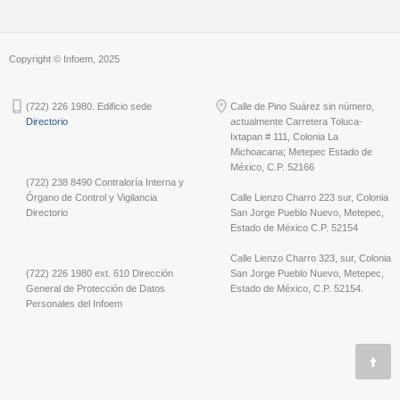
Copyright © Infoem, 2025
(722) 226 1980. Edificio sede
Calle de Pino Suárez sin número,
Directorio
actualmente Carretera Toluca-
Ixtapan # 111, Colonia La
Michoacana; Metepec Estado de
México, C.P. 52166
(722) 238 8490 Contraloría Interna y
Órgano de Control y Vigilancia
Calle Lienzo Charro 223 sur, Colonia
Directorio
San Jorge Pueblo Nuevo, Metepec,
Estado de México C.P. 52154
Calle Lienzo Charro 323, sur, Colonia
(722) 226 1980 ext. 610 Dirección
San Jorge Pueblo Nuevo, Metepec,
General de Protección de Datos
Estado de México, C.P. 52154.
Personales del Infoem