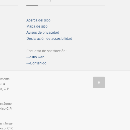
Acerca del sitio
Mapa de sitio
Avisos de privacidad
Declaración de accesibilidad
Encuesta de satisfacción:
---Sitio web
---Contenido
almente
a La
o, C.P.
an Jorge
ico C.P.
San Jorge
ico, C.P.