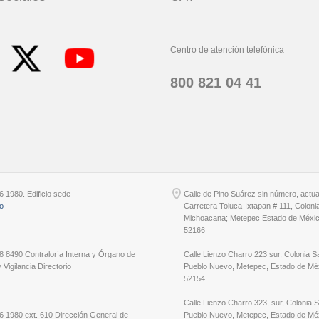
Centro de atención telefónica
800 821 04 41
6 1980. Edificio sede
Calle de Pino Suárez sin número, actu
io
Carretera Toluca-Ixtapan # 111, Coloni
Michoacana; Metepec Estado de Méxic
52166
8 8490 Contraloría Interna y Órgano de
Calle Lienzo Charro 223 sur, Colonia S
 Vigilancia Directorio
Pueblo Nuevo, Metepec, Estado de Méx
52154
Calle Lienzo Charro 323, sur, Colonia 
6 1980 ext. 610 Dirección General de
Pueblo Nuevo, Metepec, Estado de Méx