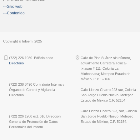
Encuesta de satisfacción:
---Sitio web
---Contenido
Copyright © Infoem, 2025
(722) 226 1980. Edificio sede
Calle de Pino Suárez sin número,
Directorio
actualmente Carretera Toluca-
Ixtapan # 111, Colonia La
Michoacana; Metepec Estado de
México, C.P. 52166
(722) 238 8490 Contraloría Interna y
Órgano de Control y Vigilancia
Calle Lienzo Charro 223 sur, Colonia
Directorio
San Jorge Pueblo Nuevo, Metepec,
Estado de México C.P. 52154
Calle Lienzo Charro 323, sur, Colonia
(722) 226 1980 ext. 610 Dirección
San Jorge Pueblo Nuevo, Metepec,
General de Protección de Datos
Estado de México, C.P. 52154.
Personales del Infoem