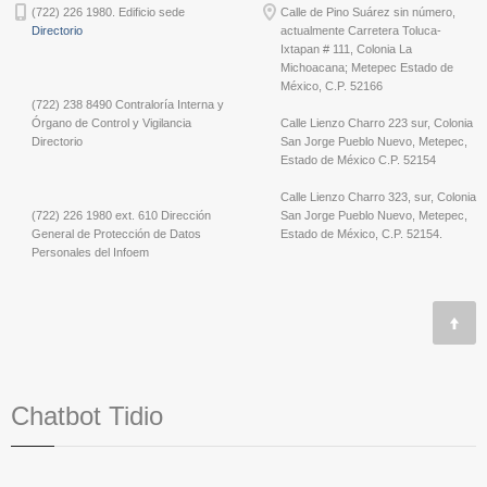
(722) 226 1980. Edificio sede
Calle de Pino Suárez sin número,
Directorio
actualmente Carretera Toluca-
Ixtapan # 111, Colonia La
Michoacana; Metepec Estado de
México, C.P. 52166
(722) 238 8490 Contraloría Interna y
Órgano de Control y Vigilancia
Calle Lienzo Charro 223 sur, Colonia
Directorio
San Jorge Pueblo Nuevo, Metepec,
Estado de México C.P. 52154
Calle Lienzo Charro 323, sur, Colonia
(722) 226 1980 ext. 610 Dirección
San Jorge Pueblo Nuevo, Metepec,
General de Protección de Datos
Estado de México, C.P. 52154.
Personales del Infoem
Chatbot Tidio