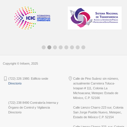
Copyright © Infoem, 2025
(722) 226 1980. Edificio sede
Calle de Pino Suárez sin número,
Directorio
actualmente Carretera Toluca-
Ixtapan # 111, Colonia La
Michoacana; Metepec Estado de
México, C.P. 52166
(722) 238 8490 Contraloría Interna y
Órgano de Control y Vigilancia
Calle Lienzo Charro 223 sur, Colonia
Directorio
San Jorge Pueblo Nuevo, Metepec,
Estado de México C.P. 52154
Calle Lienzo Charro 323, sur, Colonia